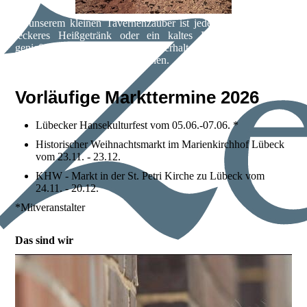
In unserem kleinen Tavernenzauber ist jeder willkommen ein
leckeres Heißgetränk oder ein kaltes Bier vom Fass zu
genießen. Unsere Spezialitäten erhaltet ihr hier auch zum
Verschenken in hübschen Flaschen.
Vorläufige Markttermine 2026
Lübecker Hansekulturfest vom 05.06.-07.06. *
Historischer Weihnachtsmarkt im Marienkirchhof Lübeck
vom 23.11. - 23.12.
KHW - Markt in der St. Petri Kirche zu Lübeck vom
24.11. - 20.12.
*Mitveranstalter
Das sind wir