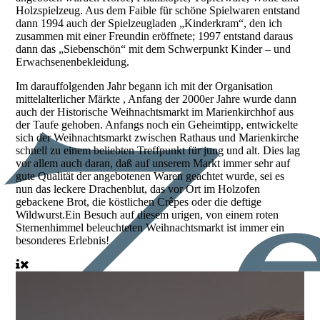
Holzspielzeug. Aus dem Faible für schöne Spielwaren entstand
dann 1994 auch der Spielzeugladen „Kinderkram“, den ich
zusammen mit einer Freundin eröffnete; 1997 entstand daraus
dann das „Siebenschön“ mit dem Schwerpunkt Kinder – und
Erwachsenenbekleidung.
Im darauffolgenden Jahr begann ich mit der Organisation
mittelalterlicher Märkte , Anfang der 2000er Jahre wurde dann
auch der Historische Weihnachtsmarkt im Marienkirchhof aus
der Taufe gehoben. Anfangs noch ein Geheimtipp, entwickelte
sich der Weihnachtsmarkt zwischen Rathaus und Marienkirche
schnell zu einem beliebten Treffpunkt für jung und alt. Dies lag
vor allem auch daran, daß auf unserem Markt immer sehr auf
gute Qualität der angebotenen Waren geachtet wurde, sei es
nun das leckere Drachenblut, das vor Ort im Holzofen
gebackene Brot, die köstlichen Crêpes oder die deftige
Wildwurst.Ein Besuch auf diesem urigen, von einem roten
Sternenhimmel beleuchteten Weihnachtsmarkt ist immer ein
besonderes Erlebnis!